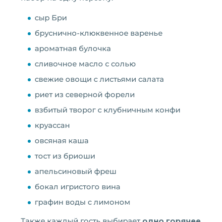
сыр Бри
бруснично-клюквенное варенье
ароматная булочка
сливочное масло с солью
свежие овощи с листьями салата
риет из северной форели
взбитый творог с клубничным конфи
круассан
овсяная каша
тост из бриоши
апельсиновый фреш
бокал игристого вина
графин воды с лимоном
Также каждый гость выбирает
одно горячее