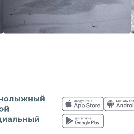
рнолыжный
ой
циальный