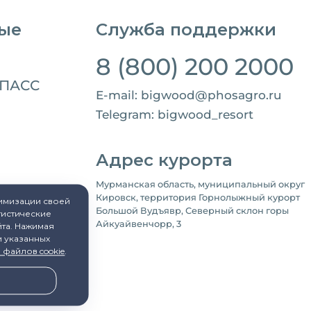
ые
Служба поддержки
8 (800) 200 2000
-ПАСС
E-mail: bigwood@phosagro.ru
Telegram: bigwood_resort
Адрес курорта
Мурманская область, муниципальный округ
Кировск, территория Горнолыжный курорт
тимизации своей
Большой Вудъявр, Северный склон горы
тистические
ты
Айкуайвенчорр, 3
йта. Нажимая
и указанных
 файлов cookie
.