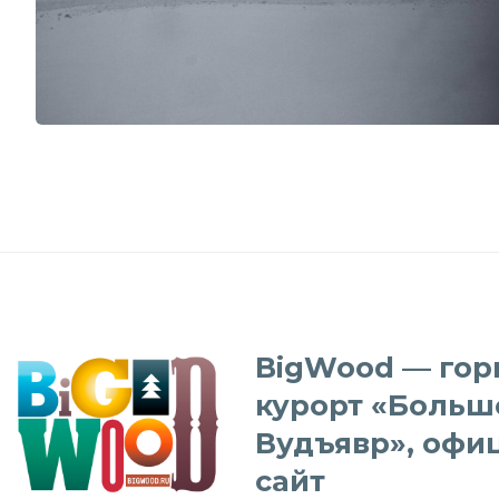
BigWood — го
курорт «Больш
Вудъявр», офи
сайт