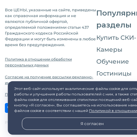
Все ЦЕНЫ, указанные на сайте, приведены
Популярн
как справочная информация и не
являются публичной офертой,
разделы
определяемой положениями статьи 437
Гражданского кодекса Российской
Купить CКИ
Федерации и могут быть изменены в любое
время без предупреждения.
Камеры
Политика в отношении обработки
Обучение
персональных данных
Гостиницы
Согласие на получение рассылки рекламно-
информационных материалов
Питание
Этот веб-сайт использует аналитические файлы cookie для оп
работы и улучшения работы пользователей с ним, а также ста
Политика в отношении файлов cookie
Режим рабо
файлы cookie для отслеживания статистики посещений веб-са
кнопку «Я согласен», Вы соглашаетесь на использование нам
файлов cookie в соответствии с нашей
Политикой в отношении
Разработка сайта и дизайн:
revtail.ru
Я согласен