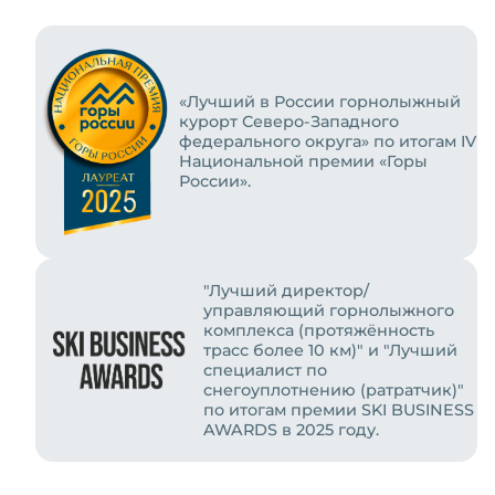
«Лучший в России горнолыжный
курорт Северо-Западного
федерального округа» по итогам IV
Национальной премии «Горы
России».
"Лучший директор/
управляющий горнолыжного
комплекса (протяжённость
трасс более 10 км)" и "Лучший
специалист по
снегоуплотнению (ратратчик)"
по итогам премии SKI BUSINESS
AWARDS в 2025 году.